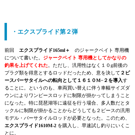
・エクスプライド第２弾
前回
エクスプライド165ml＋
のジャークベイト 専用機
について書いた。
ジャークベイト 専用機としてかなりの
釣果を上げてくれた
。ただし、汎用性はなく１０g前後の
プラグ類を得意とするロッドだったため、意を決して
２ピ
ースバーサタイルへの転向として１６１０M−２を導入
す
ることに。というのも、車両買い替えに伴う車幅サイズダ
ウンによりワンピースロッドに制限が掛かってしまうこと
になった。特に琵琶湖等に遠征を行う場合、多人数だとタ
ックルに制限が掛かることからどうしても２ピースの汎用
モデル・バーサタイルロッドが必要となった。このため、
エクスプライド1610M-2
を購入し、早速試し釣りにいくこ
とに。