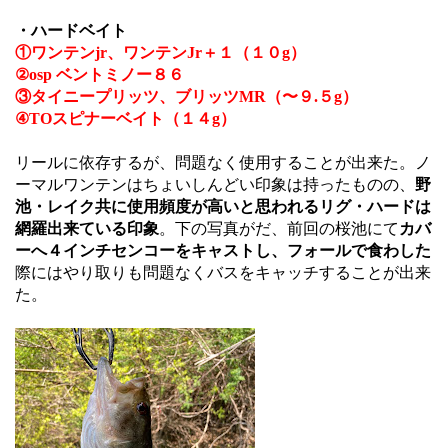
・ハードベイト
①ワンテンjr、ワンテンJr＋１（１０g）
②osp ベントミノー８６
③タイニープリッツ、ブリッツMR（〜９.５g）
④TOスピナーベイト（１４g）
リールに依存するが、問題なく使用することが出来た。ノ
ーマルワンテンはちょいしんどい印象は持ったものの、
野
池・レイク共に使用頻度が高いと思われるリグ・ハードは
網羅出来ている印象
。下の写真がだ、前回の桜池にて
カバ
ーへ４インチセンコーをキャストし、フォールで食わした
際にはやり取りも問題なくバスをキャッチすることが出来
た。