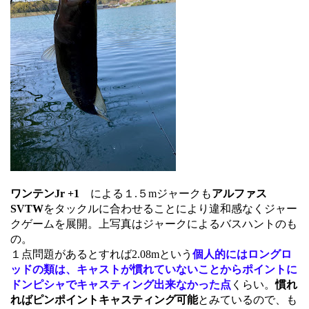
ワンテンJr +1
による１.５mジャークも
アルファス
SVTW
をタックルに合わせることにより違和感なくジャー
クゲームを展開。上写真はジャークによるバスハントのも
の。
１点問題があるとすれば2.08mという
個人的には
ロングロ
ッドの類は、キャストが慣れていないことからポイントに
ドンピシャでキャスティング出来なかった点
くらい。
慣れ
ればピンポイントキャスティング可能
とみているので、も