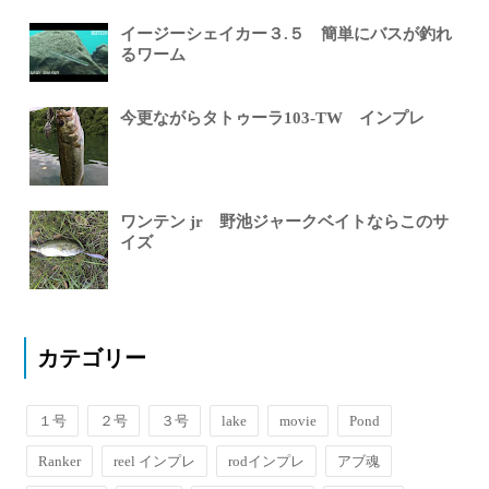
イージーシェイカー３.５ 簡単にバスが釣れ
るワーム
今更ながらタトゥーラ103-TW インプレ
ワンテン jr 野池ジャークベイトならこのサ
イズ
カテゴリー
１号
２号
３号
lake
movie
Pond
Ranker
reel インプレ
rodインプレ
アブ魂