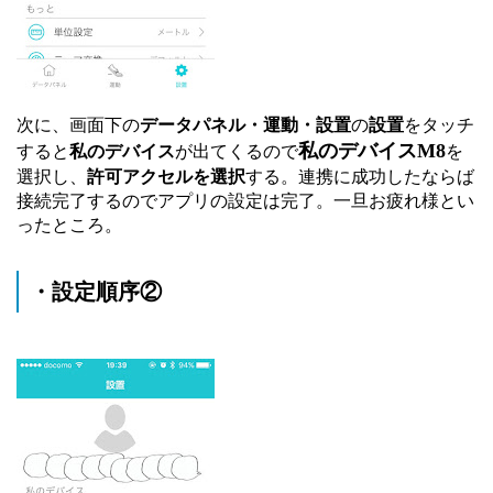
次に、画面下の
データパネル・運動・設置
の
設置
をタッチ
私のデバイスM8
すると
私のデバイス
が出てくるので
を
選択し、
許可アクセルを選択
する。連携に成功したならば
接続完了するのでアプリの設定は完了。一旦お疲れ様とい
ったところ。
・設定順序②