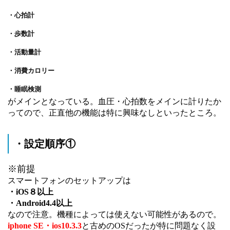
・心拍計
・歩数計
・活動量計
・消
費カロリー
・睡眠検測
がメインとなっている。血圧・心拍数をメインに計りたか
ってので、正直他の機能は特に興味なしといったところ。
・設定順序①
※前提
スマートフォンのセットアップは
・iOS８以上
・Android4.4以上
なので注意。機種によっては使えない可能性があるので。
iphone SE・
ios10.3.3
と古めのOSだったが特に問題なく設