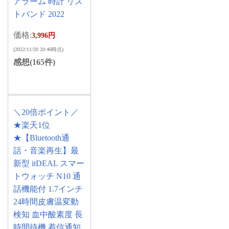
アラーム 時計 リス
トバンド 2022
価格:
3,996円
(2022/11/20 20:46時点)
感想(165件)
＼20倍ポイント／
★楽天1位
★【Bluetooth通
話・音楽再生】最
新型 itDEAL スマー
トウォッチ N10 通
話機能付 1.7インチ
24時間皮膚温変動
検知 血中酸素度 長
時間待機 着信通知