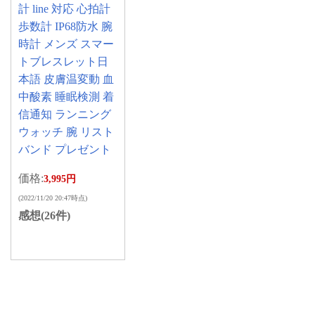
計 line 対応 心拍計
歩数計 IP68防水 腕
時計 メンズ スマー
トブレスレット日
本語 皮膚温変動 血
中酸素 睡眠検測 着
信通知 ランニング
ウォッチ 腕 リスト
バンド プレゼント
価格:
3,995円
(2022/11/20 20:47時点)
感想(26件)