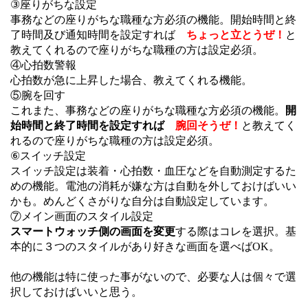
③座りがちな設定
事務などの座りがちな職種な方必須の機能。開始時間と終
了時間及び通知時間を設定すれば
ちょっと立とうぜ！
と
教えてくれるので座りがちな職種の方は設定必須。
④心拍数警報
心拍数が急に上昇した場合、教えてくれる機能。
⑤腕を回す
これまた、事務などの座りがちな職種な方必須の機能。
開
始時間と終了時間を設定すれば
腕回そうぜ！
と教えてく
れるので座りがちな職種の方は設定必須。
⑥スイッチ設定
スイッチ設定は装着・心拍数・血圧などを自動測定するた
めの機能。電池の消耗が嫌な方は自動を外しておけばいい
かも。めんどくさがりな自分は自動設定しています。
⑦メイン画面のスタイル設定
スマートウォッチ側の画面を変更
する際はコレを選択。基
本的に３つのスタイルがあり好きな画面を選べばOK。
他の機能は特に使った事がないので、必要な人は個々で選
択しておけばいいと思う。