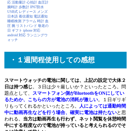
応 活動量計 心拍計 血圧計
腕時計 歩数計 IP67防水
USB式 レディース メンズ
日本語 着信通知 電話通知
睡眠検測 アラーム 時計 血
圧 腕 リストバンド 敬老の
日 ギフト iphone 対応
android 対応 ランニングウ
ォッチ
・１週間程使用しての感想
スマートウォッチの電池に関しては、上記の設定で大体２
日は持つ感じ
。３日は少々厳しいか？といったところ。問
題点として、
スマートフォン側がBluetoothをONにしてい
るためか、こちらの方が電池の消耗が激しい
。１日ギリギ
リもってくれるかといったところ。
人によっては通勤時間
中に動画再生などを行う場合、確実に電池は持たない
と思
われる。
当方は動画再生も行わず、ネット閲覧を休憩時間
中にする程度なので電池が持っていると考えられるのでそ