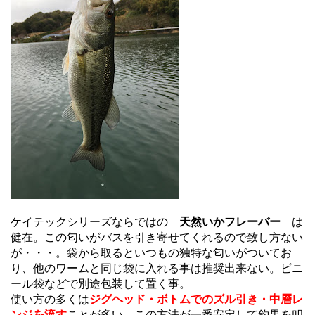
ケイテックシリーズならではの
天然いかフレーバー
は
健在。この匂いがバスを引き寄せてくれるので致し方ない
が・・・。袋から取るといつもの独特な匂いがついてお
り、他のワームと同じ袋に入れる事は推奨出来ない。ビニ
ール袋などで別途包装して置く事。
使い方の多くは
ジグヘッド・ボトムでのズル引き・中層レ
ンジを流す
ことが多い。この方法が一番安定して釣果を叩