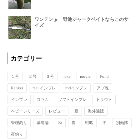
ワンテン jr 野池ジャークベイトならこのサ
イズ
カテゴリー
１号
２号
３号
lake
movie
Pond
Ranker
reel インプレ
rodインプレ
アブ魂
インプレ
コラム
ソフトインプレ
トラウト
ベビーシリーズ
レビュー
夏
海外通販
管理釣り
基礎論
秋
春
戦略
冬
別働隊
夜釣り