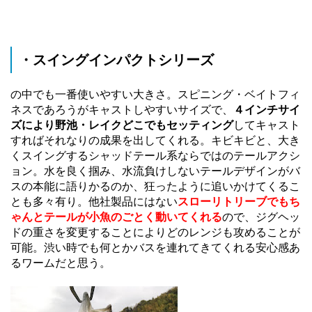
・スイングインパクトシリーズ
の中でも一番使いやすい大きさ。スピニング・ベイトフィ
ネスであろうがキャストしやすいサイズで、
４インチサイ
ズにより野池・レイクどこでもセッティング
してキャスト
すればそれなりの成果を出してくれる。
キビキビと、大き
くスイングするシャッドテール系ならではのテールアクシ
ョン。
水を良く掴み、水流負けしないテールデザイン
がバ
スの本能に語りかるのか、狂ったように追いかけてくるこ
とも多々有り。他社製品にはない
スローリトリーブでもち
ゃんとテールが小魚のごとく動いてくれる
ので、ジグヘッ
ドの重さを変更することによりどのレンジも攻めることが
可能。渋い時でも何とかバスを連れてきてくれる安心感あ
るワームだと思う。