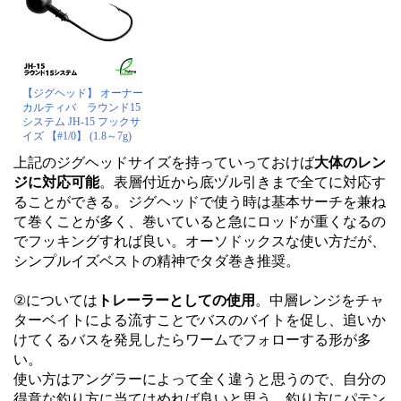
【ジグヘッド】 オーナー
カルティバ ラウンド15
システム JH-15 フックサ
イズ 【#1/0】 (1.8～7g)
上記のジグヘッドサイズを持っていっておけば
大体のレン
ジに対応可能
。表層付近から底ヅル引きまで全てに対応す
ることができる。ジグヘッドで使う時は基本サーチを兼ね
て巻くことが多く、巻いていると急にロッドが重くなるの
でフッキングすれば良い。オーソドックスな使い方だが、
シンプルイズベストの精神でタダ巻き推奨。
②については
トレーラーとしての使用
。中層レンジをチャ
ターベイトによる流すことでバスのバイトを促し、追いか
けてくるバスを発見したらワームでフォローする形が多
い。
使い方はアングラーによって全く違うと思うので、自分の
得意な釣り方に当てはめれば良いと思う。釣り方にパテン