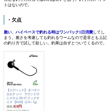
トはないので。
・欠点
脆い
。
ハイペースで釣れる時はワンパック1日消費
してし
まう。脆さを考慮しても釣れるワームなので是非とも上記
の釣り方で試して欲しい。釣果は自ずとついてくるので。
【ジグヘッド】 オーナー
カルティバ ラウンド15
システム JH-15 フックサ
イズ 【#1/0】 (1.8～7g)
424円
価格:
(2020/4/23 20:20時点)