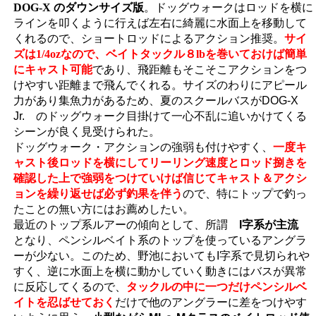
DOG-X のダウンサイズ版
。ドッグウォークはロッドを横に
ラインを叩くように行えば左右に綺麗に水面上を移動して
くれるので、ショートロッドによるアクション推奨。
サイ
ズは1/4ozなので、ベイトタックル８lbを巻いておけば簡単
にキャスト可能
であり、飛距離もそこそこアクションをつ
けやすい距離まで飛んでくれる。
サイズのわりにアピール
力があり集魚力があるため、夏のスクールバスがDOG-X
Jr. のドッグウォーク目掛けて一心不乱に追いかけてくる
シーンが良く見受けられた。
ドッグウォーク・アクションの強弱も付けやすく、
一度キ
ャスト後ロッドを横にしてリーリング速度とロッド捌きを
確認した上で強弱をつけていけば信じてキャスト＆アクシ
ョンを繰り返せば必ず釣果を伴う
ので、特にトップで釣っ
たことの無い方にはお薦めしたい。
最近のトップ系ルアーの傾向として、所謂
I字系が主流
となり、ペンシルベイト系のトップを使っているアングラ
ーが少ない。このため、野池においてもI字系で見切られや
すく、逆に水面上を横に動かしていく動きにはバスが異常
に反応してくるので、
タックルの中に一つだけペンシルベ
イトを忍ばせておく
だけで他のアングラーに差をつけやす