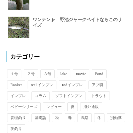
ワンテン jr 野池ジャークベイトならこのサ
イズ
カテゴリー
１号
２号
３号
lake
movie
Pond
Ranker
reel インプレ
rodインプレ
アブ魂
インプレ
コラム
ソフトインプレ
トラウト
ベビーシリーズ
レビュー
夏
海外通販
管理釣り
基礎論
秋
春
戦略
冬
別働隊
夜釣り