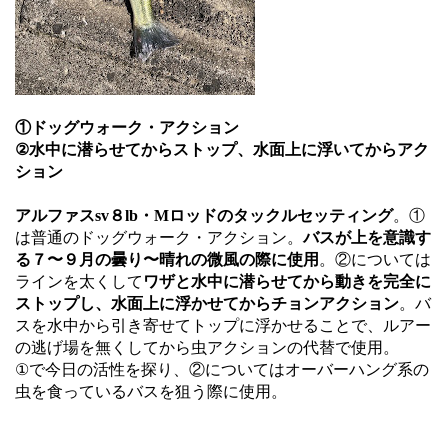
①ドッグウォーク・アクション
②水中に潜らせてからストップ、水面上に浮いてからアク
ション
アルファスsv８lb・Mロッドのタックルセッティング
。①
は普通のドッグウォーク・アクション。
バスが上を意識す
る７〜９月の曇り〜晴れの微風の際に使用
。②については
ラインを太くして
ワザと水中に潜らせてから動きを完全に
ストップし、水面上に浮かせてからチョンアクション
。バ
スを水中から引き寄せてトップに浮かせることで、ルアー
の逃げ場を無くしてから虫アクションの代替で使用。
①で今日の活性を探り、②についてはオーバーハング系の
虫を食っているバスを狙う際に使用。