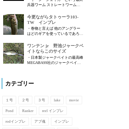
兵器ワーム ストレートワームと
言えば様々なメーカーから多種多
様のワームが出ているがその中で
今更ながらタトゥーラ103-
もお気に入りというものがある。
TW インプレ
それが ケイテック・イージーシ
・巻物と言えば 他のアングラー
ェイカー だ。ケイテック自体余
はどのギアを使っているであろう
り知られていないメーカーなのか
か。アングラーの差はあれ、現在
もしれないが、 OEM といって他
のリールはハイギアが主流となっ
ワンテン jr 野池ジャークベ
社のワ...
ている。現在の流行りはハイギア
イトならこのサイズ
によるプラグ高速巻きでバイトさ
・日本製ジャークベイトの最高峰
せることが多いと思うが、実はこ
MEGABASS社のジャークベイ
の ハイギアが苦手 だったりす
ト、ONETEN。アメリカではマネ
る。 昔から５.5ギア比を使用 し...
ーベイトと呼ばれ賞金を稼がせて
くれるプラグとして親しまれてい
カテゴリー
る。2000年のバスマスタークラシ
ックで圧倒的釣果を叩き出した物
だ。これをダウンサイジングした
のが ONETEN J...
１号
２号
３号
lake
movie
Pond
Ranker
reel インプレ
rodインプレ
アブ魂
インプレ