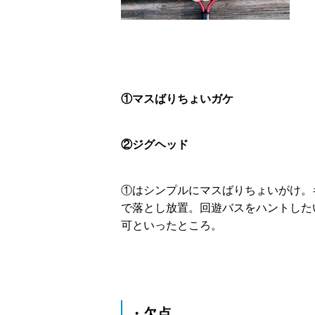
①マスばりちょいガケ
②ジグヘッド
①はシンプルにマスばりちょいがけ。
で落とし放置。回遊バスをハントした
可といったところ。
・欠点