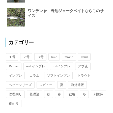
ワンテン jr 野池ジャークベイトならこのサ
イズ
カテゴリー
１号
２号
３号
lake
movie
Pond
Ranker
reel インプレ
rodインプレ
アブ魂
インプレ
コラム
ソフトインプレ
トラウト
ベビーシリーズ
レビュー
夏
海外通販
管理釣り
基礎論
秋
春
戦略
冬
別働隊
夜釣り