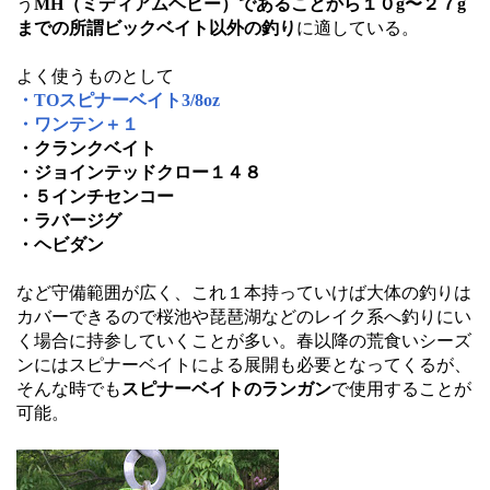
う
MH（ミディアムヘビー）であることから１０g〜２７g
までの所謂ビックベイト以外の釣り
に適している。
よく使うものとして
・TOスピナーベイト3/8oz
・ワンテン＋１
・クランクベイト
・ジョインテッドクロー１４８
・５インチセンコー
・ラバージグ
・ヘビダン
など守備範囲が広く、これ１本持っていけば大体の釣りは
カバーできるので桜池や琵琶湖などのレイク系へ釣りにい
く場合に持参していくことが多い。春以降の荒食いシーズ
ンにはスピナーベイトによる展開も必要となってくるが、
そんな時でも
スピナーベイトのランガン
で使用することが
可能。