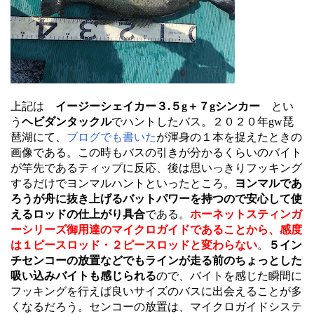
上記は
イージーシェイカー３.５g＋７gシンカー
とい
う
ヘビダンタックル
でハントしたバス。２０２０年gw琵
琶湖にて、
ブログでも書いた
が渾身の１本を捉えたときの
画像である。この時もバスの引きが分かるくらいのバイト
が竿先であるティップに反応、後は思いっきりフッキング
するだけでヨンマルハントといったところ。
ヨンマルであ
ろうが舟に抜き上げるバットパワーを持つので安心して使
えるロッドの仕上がり具合
である。
ホーネットスティンガ
ーシリーズ御用達のマイクロガイドであることから、感度
は１ピースロッド・２ピースロッドと変わらない
。
５イン
チセンコーの放置などでもラインが走る前のちょっとした
吸い込みバイトも感じられる
ので、バイトを感じた瞬間に
フッキングを行えば良いサイズのバスに出会えることが多
くなるだろう。センコーの放置は、マイクロガイドシステ