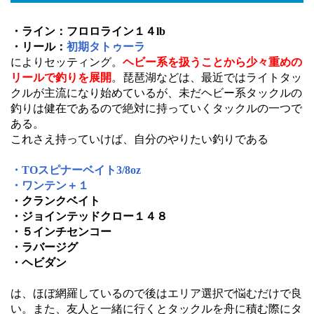
・ライン：フロロライン１４lb
・リール：
初期タトゥーラ
によりセッティング。
ヘビー系を扱うことから少々重めの
リールで釣りを展開
。琵琶湖などは、最近ではライトタッ
クルが主流になり始めているが、未だヘビー系タックルの
釣りは健在であるので絶対に持っていくタックルの一つで
ある。
これさえ持っていけば、自分のやりたい釣りである
・TOスピナーベイト3/8oz
・ワンテン＋１
・クランクベイト
・ジョインテッドクロー１４８
・５インチセンコー
・ラバージグ
・ヘビダン
は、ほぼ網羅しているので後はエリア選択で悩むだけで良
い。また、友人と一緒に行くとタックルを舟に積む際にタ